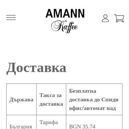
Amann Кафе
Amann Кафе онлайн магазин
Skip
to
content
Доставка
Безплатна
Такса за
Държава
доставка до Спиди
доставка
офис/автомат над
Тарифа
България
BGN 35.74