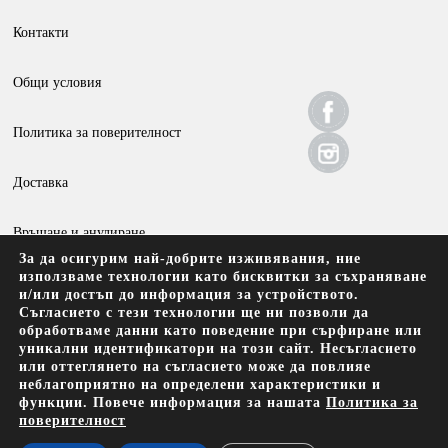
Контакти
Общи условия
Политика за поверителност
Доставка
Връщане и анулиране
За да осигурим най-добрите изживявания, ние
използваме технологии като бисквитки за съхраняване
и/или достъп до информация за устройството.
Съгласието с тези технологии ще ни позволи да
обработваме данни като поведение при сърфиране или
уникални идентификатори на този сайт. Несъгласието
Amann Kaffee EOOD, Брезовско шосе 137, 4000 Пловдив
или оттеглянето на съгласието може да повлияе
неблагоприятно на определени характеристики и
функции. Повече информация за нашата
Политика за
поверителност
Безплатна доставка до офис на Спиди за поръчки над 69.90 лв с
ДДС (35.74 евро)