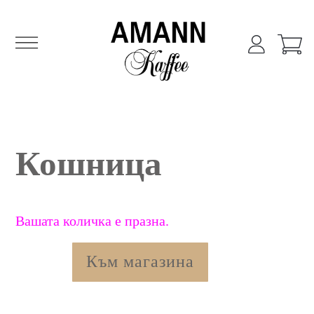
Amann Кафе
Amann Кафе онлайн магазин
Skip
to
content
Кошница
Вашата количка е празна.
Към магазина