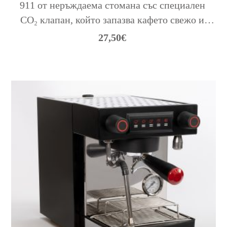
911 от неръждаема стомана със специален 
CO₂ клапан, който запазва кафето свежо и 
съхранява напълно неговите аромати и 
27,50
€
вкусове.