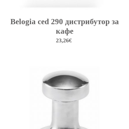
Belogia ced 290 дистрибутор за
кафе
23,26
€
This
product
has
multiple
variants.
The
options
may
be
chosen