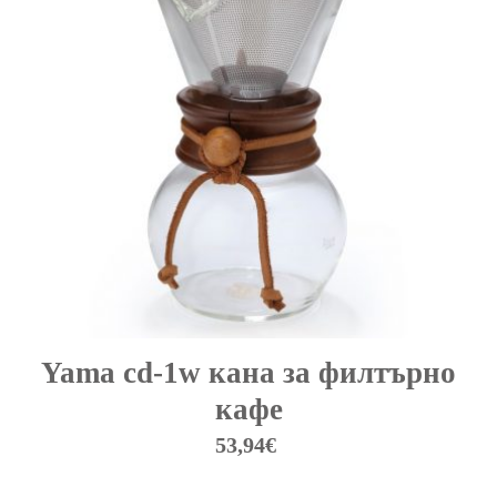
Yama cd-1w кана за филтърно
кафе
53,94
€