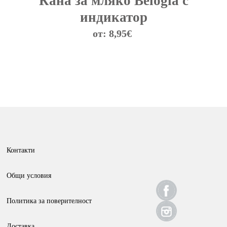
Кана за мляко Belogia с
индикатор
от:
8,95
€
This
product
has
multiple
variants.
The
options
Контакти
may
be
Общи условия
chosen
on
Политика за поверителност
the
Доставка