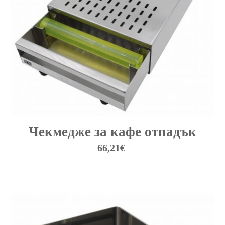
may
be
chosen
on
the
product
page
Чекмедже за кафе отпадък
66,21
€