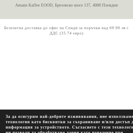
Amann Kaffee EOOD, Брезовско шосе 137, 4000 Пловдив
Безплатна доставка до офис на Спиди за поръчки над 69.90 лв с
ДДС (35.74 евро)
За да осигурим най-добрите изживявания, ние използвам
технологии като бисквитки за съхраняване и/или достъп 
информация за устройството. Съгласието с тези технолог
ни позволи да обработваме данни като поведение при