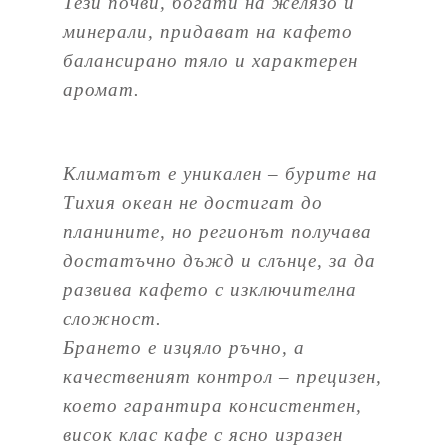
Тези почви, богати на желязо и
минерали, придават на кафето
балансирано тяло и характерен
аромат.
Климатът е уникален – бурите на
Тихия океан не достигат до
планините, но регионът получава
достатъчно дъжд и слънце, за да
развива кафето с изключителна
сложност.
Брането е изцяло ръчно, а
качественият контрол – прецизен,
което гарантира консистентен,
висок клас кафе с ясно изразен