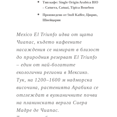
Тип кафе: Single Origin Arabica BIO
– Caturra, Catuai, Tipica Bourbon
Произведено от Stoll Kaffee, Цюрих,
Швейцария
Mexico El Triunfo идва от щата
Чиапас, където кафеените
насаждения се намират в близост
до природния резерват El Triunfo
– един от най-богатите
екологични региони в Мексико.
Тук, на 1200–1600 м надморска
височина, растенията Арабика се
отглеждат в вулканичните почви
на планинската верига Сиера
Мадре де Чиапас.