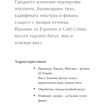
Средното изпичане подчертава
плътното, балансирано тяло,
кадифената текстура и фината
сладост с малцов оттенък.
Идеално за Espresso и Café Crème,
когато търсите богат, мек и
изискан вкус.
Характеристики:
Произход: Чиапас, Мексико – регион
El Triunfo
Вкус: бадеми, грозде, какао,
портокалова кора, женско биле
Обработка: мокър (washed) метод
Изпичане: средно – за баланс и мек
финал