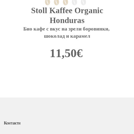
Stoll Kaffee Organic
Honduras
Био кафе с вкус на зрели боровинки, 
шоколад и карамел
11,50
€
This
product
has
multiple
variants.
The
options
Контакти
may