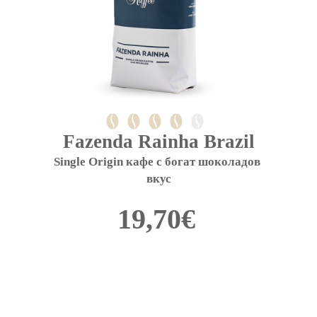
page
Fazenda Rainha Brazil
Single Origin кафе с богат шоколадов 
вкус
19,70
€
This
product
has
multiple