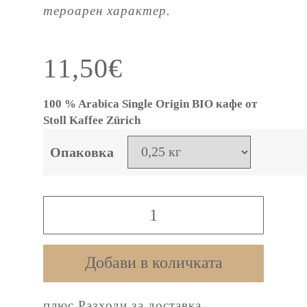
тероарен характер.
11,50
€
100 % Arabica Single Origin BIO кафе от
Stoll Kaffee Zürich
Опаковка
количество
за
Stoll
Добави в количката
Kaffee
Organic
плюс
Разходи за доставка