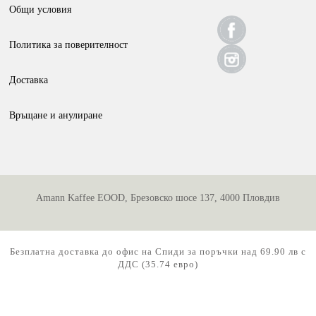
be
Общи условия
chosen
Политика за поверителност
on
the
Доставка
product
page
Връщане и анулиране
Amann Kaffee EOOD, Брезовско шосе 137, 4000 Пловдив
Безплатна доставка до офис на Спиди за поръчки над 69.90 лв с
ДДС (35.74 евро)