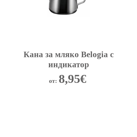
Кана за мляко Belogia с
индикатор
8,95
€
от:
This
product
has
multiple
variants.