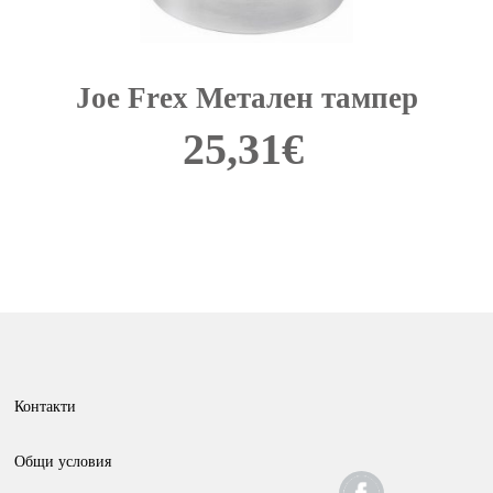
Joe Frex Метален тампер
25,31
€
This
product
has
multiple
variants.
The
options
Контакти
may
be
Общи условия