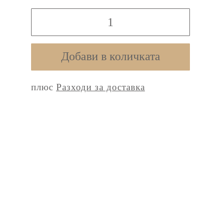
количество
за
Aeropress
Добави в количката
плюс
Разходи за доставка