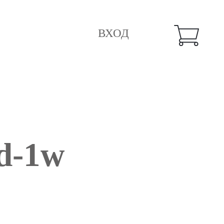
ВХОД
d-1w