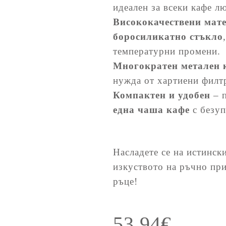
идеален за всеки кафе л
Висококачествени мат
боросиликатно стъкло
температур
Многократен метален 
нужда от хартиени филтр
Компактен и удобен
– п
една чаша кафе
с безуп
Насладете се на истинск
изкуството на ръчно пр
ръце!
53,94
€