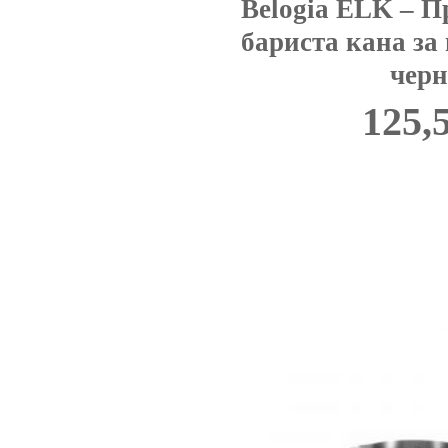
Belogia ELK – 
бариста кана за 
черн
125,