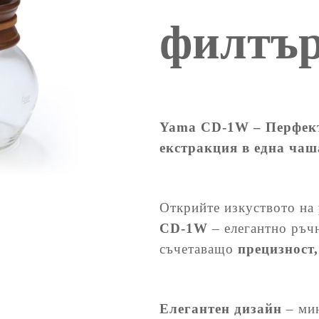
филтър
Yama CD-1W – Перфект
екстракция в една чаш
Открийте изкуството на
CD-1W
– елегантно ръч
съчетаващо
прецизност,
Елегантен дизайн
– мин