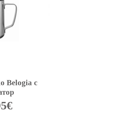
о Belogia с
атор
95
€