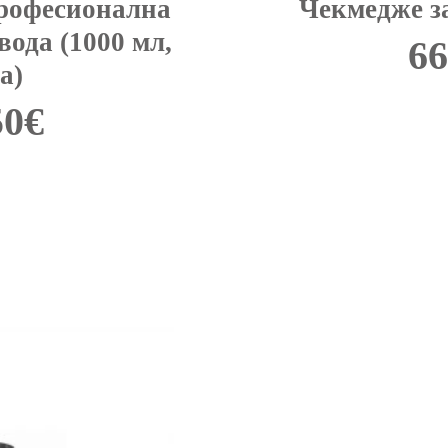
Професионална
Чекмедже з
вода (1000 мл,
66
а)
50
€