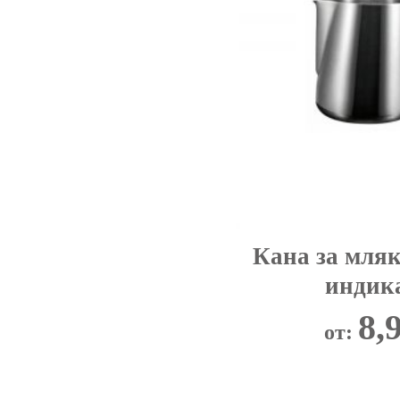
Кана за мляк
индик
8,
от:
This