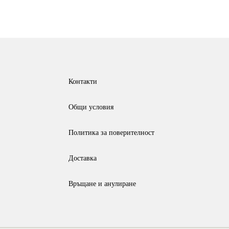
product
has
multiple
variants.
The
Контакти
options
Общи условия
may
be
Политика за поверителност
chosen
Доставка
on
the
Връщане и анулиране
product
page