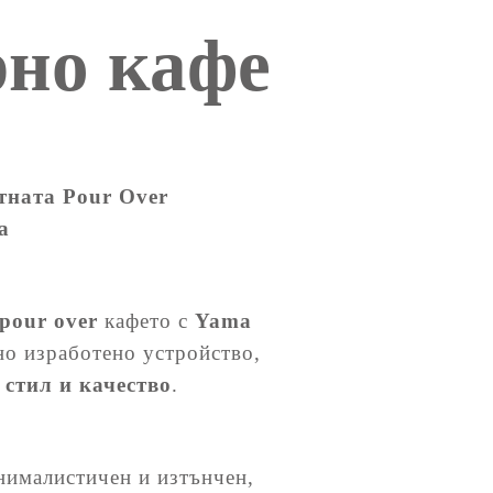
но кафе
ната Pour Over
а
pour over
кафето с
Yama
но изработено устройство,
 стил и качество
.
ималистичен и изтънчен,