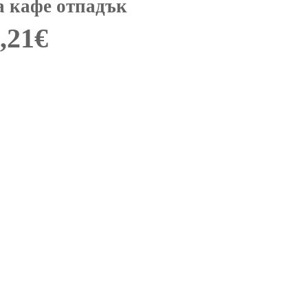
а кафе отпадък
,21
€