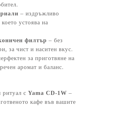
юбител.
ериали
– издръжливо
, което устоява на
ни промени.
коничен филтър
– без
и, за чист и наситен вкус.
ерфектен за приготвяне на
речен аромат и баланс.
и ритуал с
Yama CD-1W
–
иготвеното кафе във вашите