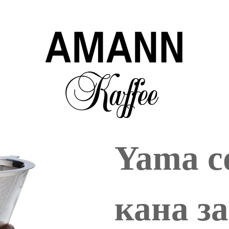
Yama c
кана за