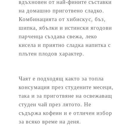
вдъхновен от най-фините съставки
на домашно приготвено сладко.
Комбинацията от хибискус, бъз,
шипка, ябълки и истински ягодови
парченца създава свежа, леко
кисела и приятно сладка напитка с
плътен плодов характер.
Чаят е подходящ както за топла
консумация през студените месеци,
така и за приготвяне на освежаващ
студен чай през лятото. Не
съдържа кофеин и е отличен избор
за всяко време на деня.