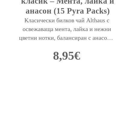
класик – Мента, лайка и
анасон (15 Pyra Packs)
Класически билков чай Althaus с 
освежаваща мента, лайка и нежни 
цветни нотки, балансиран с анасон и 
семена от копър. Предлага се в кутия 
8,95
€
с 15 пирамидални пакетчета (PYRA 
packs).