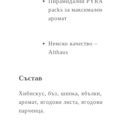
Пирамидални PYRA
packs за максимален
аромат
Немско качество –
Althaus
Състав
Хибискус, бъз, шипка, ябълки,
аромат, ягодови листа, ягодови
парченца.