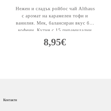
Нежен и сладък ройбос чай Althaus 
с аромат на карамелен тофи и 
ванилия. Мек, балансиран вкус без 
кофеин. Кутия с 15 пирамидални 
пакетчета (PYRA packs).
8,95
€
Контакти