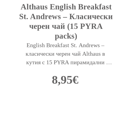
Althaus English Breakfast
St. Andrews – Класически
черен чай (15 PYRA
packs)
English Breakfast St. Andrews – 
класически черен чай Althaus в 
кутия с 15 PYRA пирамидални 
пакетчета. Богат аромат и плътен 
8,95
€
вкус. Идеален за сутрешна чаша.