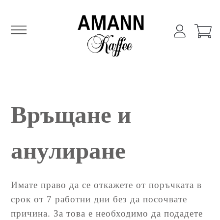
Amann Кафе
Amann Кафе онлайн магазин
Skip
to
content
Връщане и
анулиране
Имате право да се откажете от поръчката в
срок от 7 работни дни без да посочвате
причина. За това е необходимо да подадете