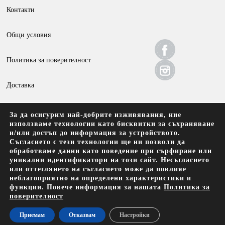
Контакти
Общи условия
Политика за поверителност
Доставка
Връщане и анулиране
За да осигурим най-добрите изживявания, ние
използваме технологии като бисквитки за съхраняване
и/или достъп до информация за устройството.
Съгласието с тези технологии ще ни позволи да
обработваме данни като поведение при сърфиране или
уникални идентификатори на този сайт. Несъгласието
или оттеглянето на съгласието може да повлияе
Amann Kaffee EOOD, Брезовско шосе 137, 4000 Пловдив
неблагоприятно на определени характеристики и
функции. Повече информация за нашата
Политика за
поверителност
Безплатна доставка до офис на Спиди за поръчки над 69.90 лв с
Приемам
Отказвам
Настройки
ДДС (35.74 евро)