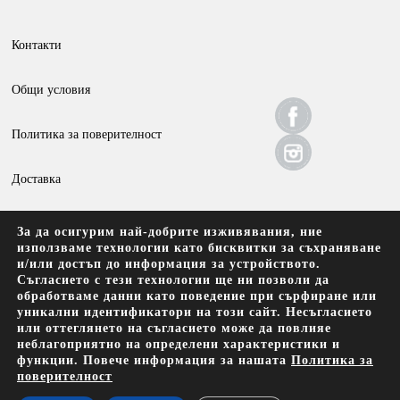
Контакти
Общи условия
Политика за поверителност
Доставка
Връщане и анулиране
За да осигурим най-добрите изживявания, ние
използваме технологии като бисквитки за съхраняване
и/или достъп до информация за устройството.
Съгласието с тези технологии ще ни позволи да
обработваме данни като поведение при сърфиране или
уникални идентификатори на този сайт. Несъгласието
или оттеглянето на съгласието може да повлияе
Amann Kaffee EOOD, Брезовско шосе 137, 4000 Пловдив
неблагоприятно на определени характеристики и
функции. Повече информация за нашата
Политика за
поверителност
Безплатна доставка до офис на Спиди за поръчки над 69.90 лв с