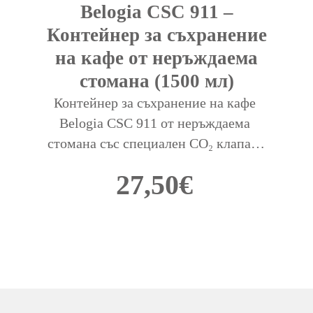
Belogia CSC 911 –
Контейнер за съхранение
на кафе от неръждаема
стомана (1500 мл)
Контейнер за съхранение на кафе 
Belogia CSC 911 от неръждаема 
стомана със специален CO₂ клапан, 
който запазва кафето свежо и 
27,50
€
съхранява напълно неговите аромати 
и вкусове.