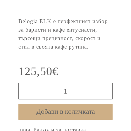
Belogia ELK е перфектният избор
за баристи и кафе ентусиасти,
търсещи прецизност, скорост и
стил в своята кафе рутина.
125,50
€
количество
за
Belogia
Добави в количката
ELK
–
плюс
Разходи за доставка
Професионална