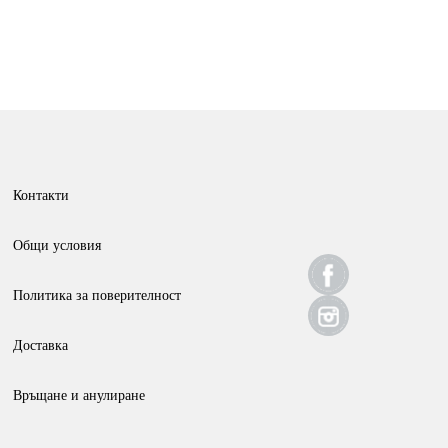
This
product
has
multiple
variants.
The
options
Контакти
may
be
Общи условия
chosen
Политика за поверителност
on
the
Доставка
product
page
Връщане и анулиране