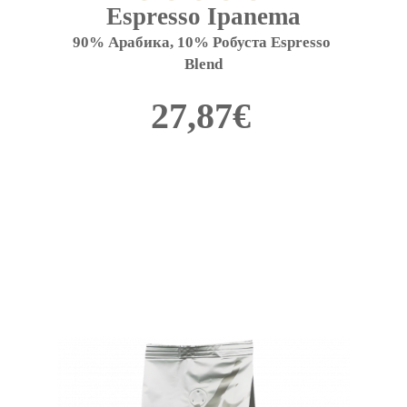
Espresso Ipanema
90% Арабика, 10% Робуста Espresso 
Blend
27,87
€
This
product
has
multiple
variants.
The
options
may
be
chosen