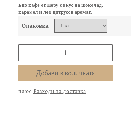
Био кафе от Перу с вкус на шоколад,
карамел и лек цитрусов аромат.
Опаковка
количество
за
BIO
Добави в количката
Peru
плюс
Разходи за доставка