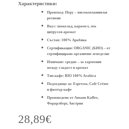
Характеристики:
Произход:
Перу – високопланински
региони
Вкус:
шоколад, карамел, лек
цитрусов аромат
Състав:
100% Арабика
Сертификация:
ORGANIC (БИО) – от
сертифицирано органично земеделие
Изпичане:
средно – за хармония
между сладост и аромат
Тип кафе:
BIO 100% Arabica
Подходящо за:
Espresso, Café Crème
и филтър кафе
Произведено от
Amann Kaffee,
Форарлберг, Австрия
28,89
€