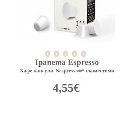
Ipanema Espresso
Кафе капсули  Nespresso®* съвместими
4,55
€
This
product
has
multiple