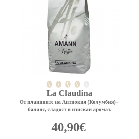
on
the
product
page
La Claudina
От планините на Антиокия (Колумбия)– 
баланс, сладост и изискан аромат.
40,90
€