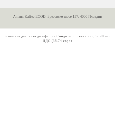
Amann Kaffee EOOD, Брезовско шосе 137, 4000 Пловдив
Безплатна доставка до офис на Спиди за поръчки над 69.90 лв с
ДДС (35.74 евро)