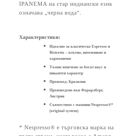
IPANEMA на стар индиански език
означава „черна вода“.
Характеристики:
Идеално за класическо Espresso и
Ristretto – плътно, интензивно и
хармонично
Тъмно изпечено за богат вкус и
пикантен характер
Произход: Бразилия
Произведено във Форарлберг,
Австрия
Съвместимо с машини Nespresso®*
(original system)
* Nespresso® е търговска марка на