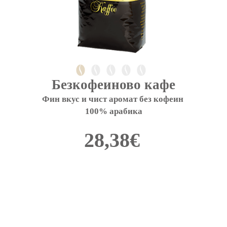
Безкофеиново кафе
Фин вкус и чист аромат без кофеин 
100% арабика
28,38
€
This
product
has
multiple
variants.