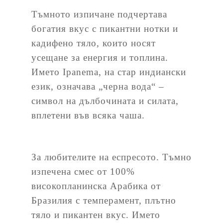
Тъмното изпичане подчертава
богатия вкус с пикантни нотки и
кадифено тяло, които носят
усещане за енергия и топлина.
Името Ipanema, на стар индиански
език, означава „черна вода“ –
символ на дълбочината и силата,
вплетени във всяка чаша.
За любителите на еспресото. Тъмно
изпечена смес от
100%
високопланинска Арабика
от
Бразилия
с темперамент,
плътно
тяло и пикантен вкус
. Името