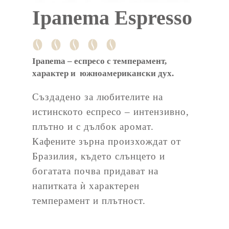
Ipanema Espresso
Ipanema – еспресо с темперамент,
характер и южноамерикански дух.
Създадено за любителите на
истинското еспресо – интензивно,
плътно и с дълбок аромат.
Кафените зърна произхождат от
Бразилия, където слънцето и
богатата почва придават на
напитката ѝ характерен
темперамент и плътност.