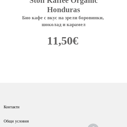
Stoll Kaffee Organic
Honduras
Био кафе с вкус на зрели боровинки, 
шоколад и карамел
11,50
€
This
product
has
multiple
variants.
The
options
Контакти
may
be
Общи условия