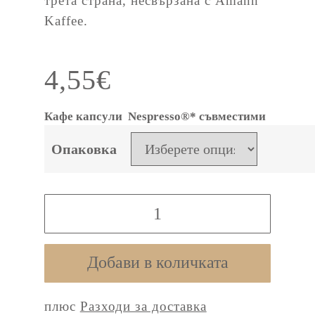
трета страна, несвързана с Amann
Kaffee.
4,55
€
Кафе капсули Nespresso®* съвместими
Опаковка
количество
за
Ipanema
Добави в количката
Espresso
плюс
Разходи за доставка