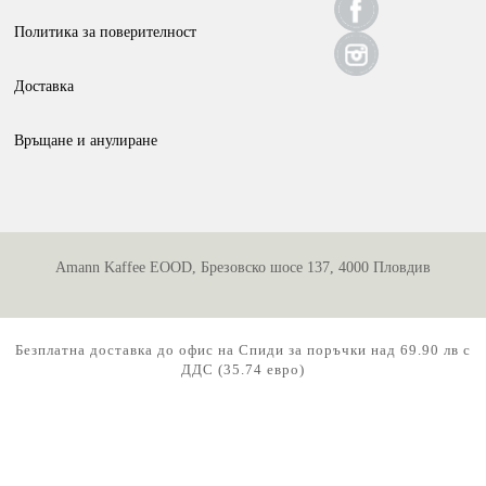
chosen
Политика за поверителност
on
the
Доставка
product
page
Връщане и анулиране
Amann Kaffee EOOD, Брезовско шосе 137, 4000 Пловдив
Безплатна доставка до офис на Спиди за поръчки над 69.90 лв с
ДДС (35.74 евро)