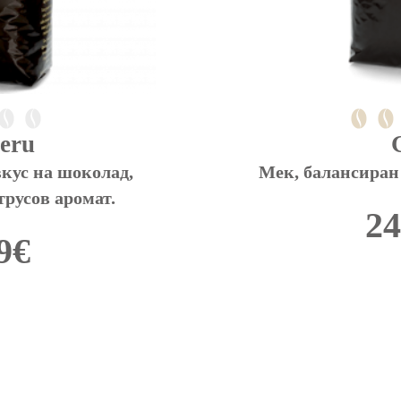
eru
кус на шоколад, 
Мек, балансиран
трусов аромат.
24
9
€
This
product
has
multiple
variants.