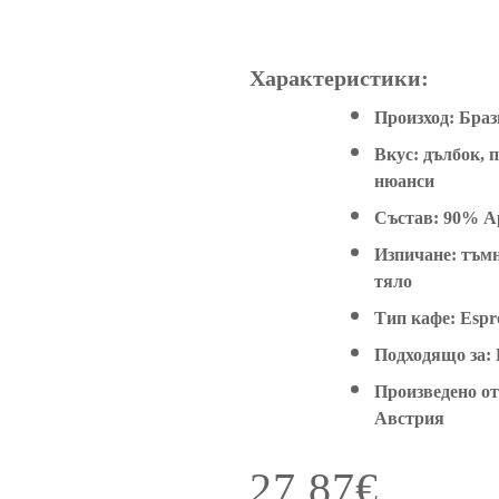
Характеристики:
Произход:
Браз
Вкус:
дълбок, п
нюанси
Състав:
90% Ар
Изпичане:
тъмн
тяло
Тип кафе:
Espre
Подходящо за:
Произведено от
Австрия
27,87
€