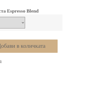
та Espresso Blend
обави в количката
а