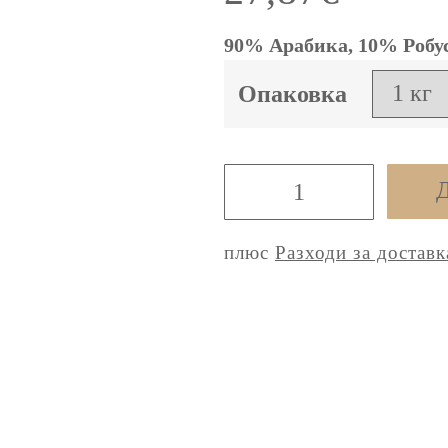
90% Арабика, 10% Робус
Опаковка
количество
Д
за
Espresso
плюс
Разходи за доставк
Ipanema