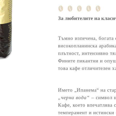
За любителите на класи
Тъмно изпечена, богата 
високопланинска арабик
плътност, интензивно тя
Фините пикантни и опуш
това кафе отличителен х
Името „Ипанема“ на стар
„черна вода“
– символ н
Кафе, което впечатлява
темперамент и истински 