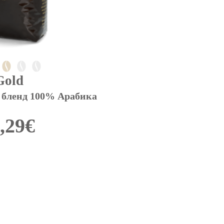
Gold
 бленд 100% Арабика
,29
€