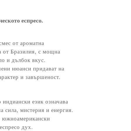
ческото еспресо.
смес от ароматна
а от Бразилия, с мощна
ло и дълбок вкус.
ени нюанси придават на
арактер и завършеност.
 индиански език означава
а сила, мистерия и енергия.
 с южноамерикански
еспресо дух.