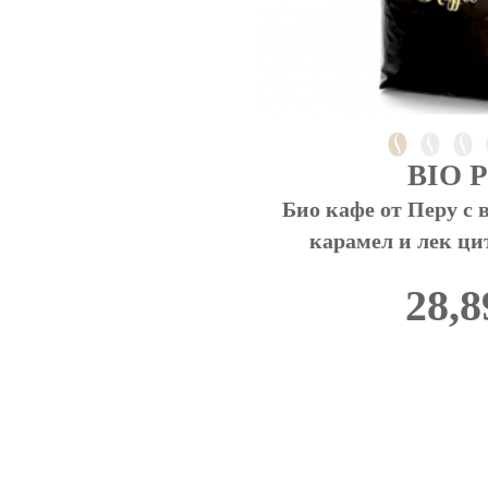
BIO P
Био кафе от Перу с в
карамел и лек ци
28,8
This
product
has
multiple