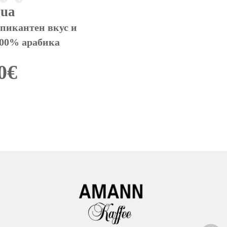
gua
пикантен вкус и 
100% арабика
0
€