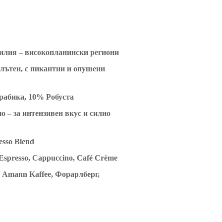
илия – високопланински региони
лътен, с пикантни и опушени
абика, 10% Робуста
о – за интензивен вкус и силно
sso Blend
Espresso, Cappuccino, Café Crème
Amann Kaffee, Форарлберг,