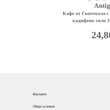
Anti
Кафе от Гватемала с 
кадифено тяло 
24,8
This
product
has
multiple
variants.
The
Контакти
options
Общи условия
may