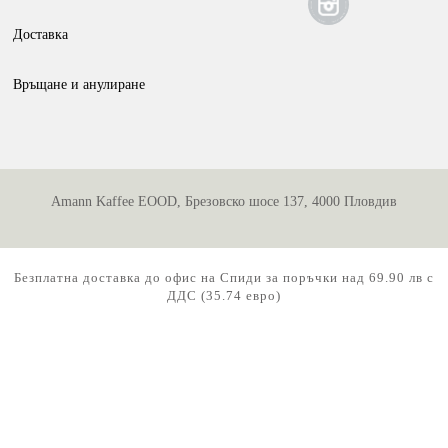
the
Доставка
product
page
Връщане и анулиране
Amann Kaffee EOOD, Брезовско шосе 137, 4000 Пловдив
Безплатна доставка до офис на Спиди за поръчки над 69.90 лв с
ДДС (35.74 евро)