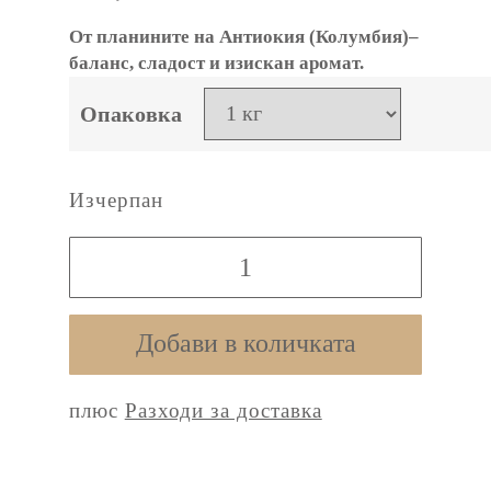
От планините на Антиокия (Колумбия)–
баланс, сладост и изискан аромат.
Опаковка
Изчерпан
количество
за
La
Добави в количката
Claudina
плюс
Разходи за доставка