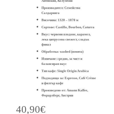
Антиокия, Колумбия
Производител:
Семейство
Салдарияга
Височина:
1320 – 1870 м
Сортове:
Castillo, Bourbon, Caturra
Вкус:
червени плодове, карамел,
лека цитрусова свежест, сладък
финал
Обработка:
washed (измита)
Изпичане:
средно, за чист и
балансиран вкус
Тип кафе:
Single Origin Arabica
Подходящо за:
Espresso, Café Crème
и филтър кафе
Произведено от:
Amann Kaffee,
Форарлберг, Австрия
40,90
€