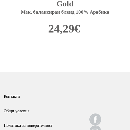
Gold
Мек, балансиран бленд 100% Арабика
24,29
€
This
product
has
multiple
variants.
The
options
Контакти
may
be
Общи условия
chosen
Политика за поверителност
on