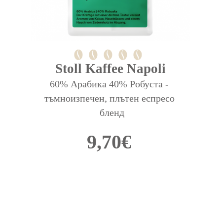
Stoll Kaffee Napoli
60% Арабика 40% Робуста - 
тъмноизпечен, плътен еспресо 
 бленд
9,70
€
This
product
has
multiple