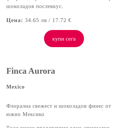
шоколадов послевкус.
Цена:
34.65 лв / 17.72 €
купи сега
Finca Aurora
Mexico
Флорална свежест и шоколадов финес от
южно Мексико
Този месец представяме едно специално