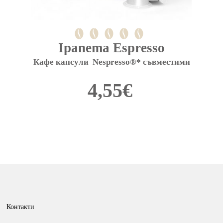
Ipanema Espresso
Кафе капсули  Nespresso®* съвместими
4,55
€
This
product
has
multiple
variants.
The
options
Контакти
may