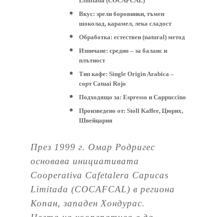
Limitada (COCAFCAL)
Вкус:
зрели боровинки, тъмен
шоколад, карамел, лека сладост
Обработка:
естествен (natural) метод
Изпичане:
средно – за баланс и
плътност
Тип кафе:
Single Origin Arabica –
сорт Catuai Rojo
Подходящо за:
Espresso и Cappuccino
Произведено от:
Stoll Kaffee, Цюрих,
Швейцария
През 1999 г. Омар Родригес
основава инициативата
Cooperativa Cafetalera Capucas
Limitada (COCAFCAL) в региона
Копан, западен Хондурас.