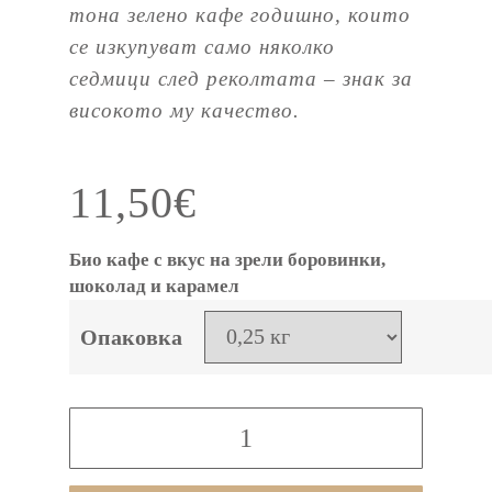
тона зелено кафе годишно, които
се изкупуват само няколко
седмици след реколтата – знак за
високото му качество.
11,50
€
Био кафе с вкус на зрели боровинки,
шоколад и карамел
Опаковка
количество
за
Stoll