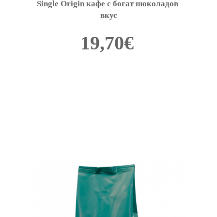
Single Origin кафе с богат шоколадов 
вкус
19,70
€
This
product
has
multiple
variants.
The
options
may
be
chosen
on