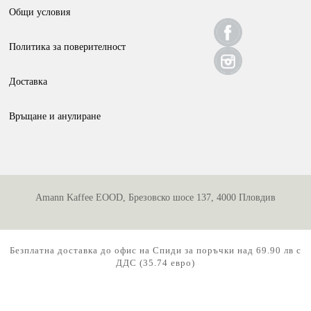
be
Общи условия
chosen
Политика за поверителност
on
the
Доставка
product
page
Връщане и анулиране
Amann Kaffee EOOD, Брезовско шосе 137, 4000 Пловдив
Безплатна доставка до офис на Спиди за поръчки над 69.90 лв с
ДДС (35.74 евро)