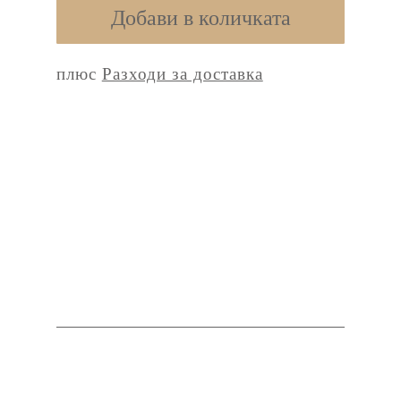
Добави в количката
Kaffee
Organic
плюс
Разходи за доставка
Honduras