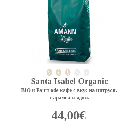
the
product
page
Santa Isabel Organic
BIO и Fairtrade кафе с вкус на цитруси, 
карамел и ядки.
44,00
€
This
product